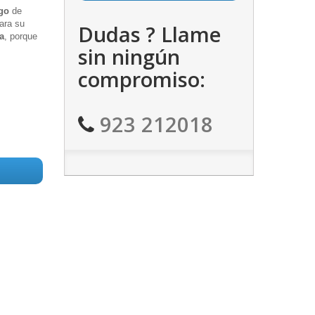
go
de
ara su
Dudas ? Llame
a
, porque
sin ningún
compromiso:
923 212018